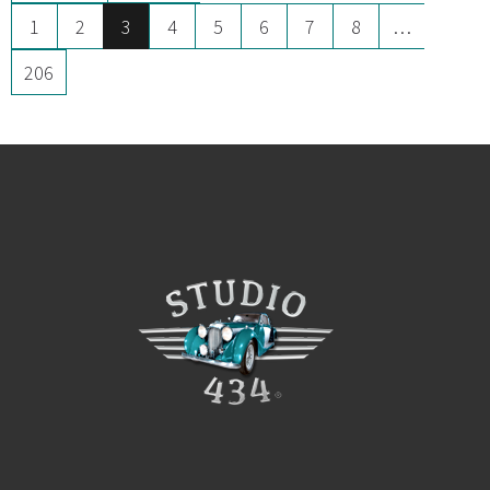
1
2
3
4
5
6
7
8
…
206