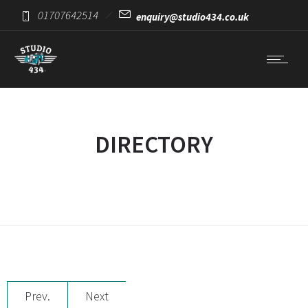
01707642514
enquiry@studio434.co.uk
DIRECTORY
Prev.
Next