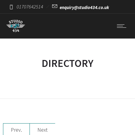
01707642514
enquiry@studio434.co.uk
DIRECTORY
Prev.
Next