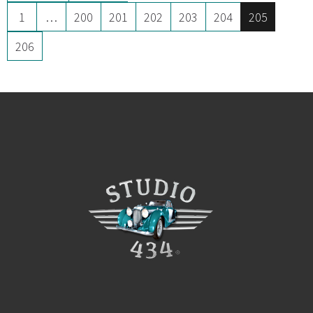
1
…
200
201
202
203
204
205
206