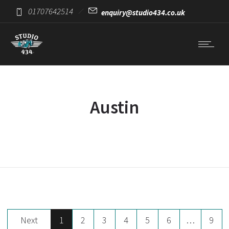
01707642514
enquiry@studio434.co.uk
Austin
Next
1
2
3
4
5
6
…
9